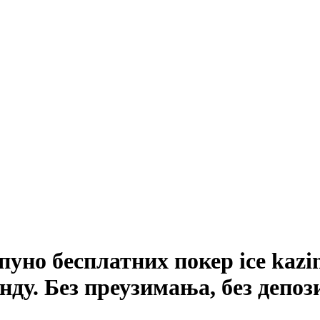
пуно бесплатних покер ice kazi
ду. Без преузимања, без депоз