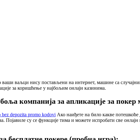
 ваши ваљци нису постављени на интернет, машине са случајним б
кације за коришћење у најбољим онлајн казинима.
Најбоља компанија за апликације за поке
o bez depozita promo kodovi
Ако наиђете на било какве потешкоће 
. Појавиле су се функције тима и можете испробати све онлајн 
а бесплатне покере (пробна игра):