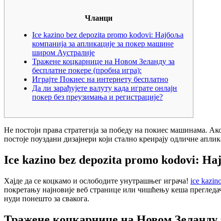
Чланци
Ice kazino bez depozita promo kodovi: Најбоља
компанија за апликације за покер машине
широм Аустралије
Тражене коцкарнице на Новом Зеланду за
бесплатне покере (пробна игра):
Играјте Покиес на интернету бесплатно
Да ли зарађујете валуту када играте онлајн
покер без преузимања и регистрације?
Не постоји права стратегија за победу на покиес машинама. Ако
постоје поуздани дизајнери који стално креирају одличне апли
Ice kazino bez depozita promo kodovi: 
Хајде да се коцкамо и ослободите унутрашњег играча!
ice kazin
покретању најновије веб странице или чишћењу кеша прегледача
нуди понешто за свакога.
Тражене коцкарнице на Новом Зеланду з