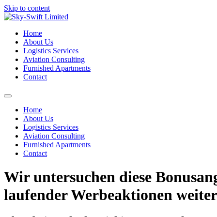
Skip to content
Home
About Us
Logistics Services
Aviation Consulting
Furnished Apartments
Contact
Home
About Us
Logistics Services
Aviation Consulting
Furnished Apartments
Contact
Wir untersuchen diese Bonusang
laufender Werbeaktionen weite