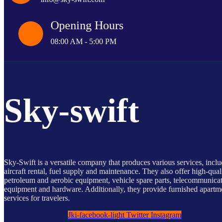
Opening Hours
08:00 AM - 5:00 PM
Sky-swift
Sky-Swift is a versatile company that produces various services, incl
aircraft rental, fuel supply and maintenance. They also offer high-qual
petroleum and aerobic equipment, vehicle spare parts, telecommunica
equipment and hardware. Additionally, they provide furnished apartm
services for travelers.
Jki-facebook-light
Twitter
Instagram