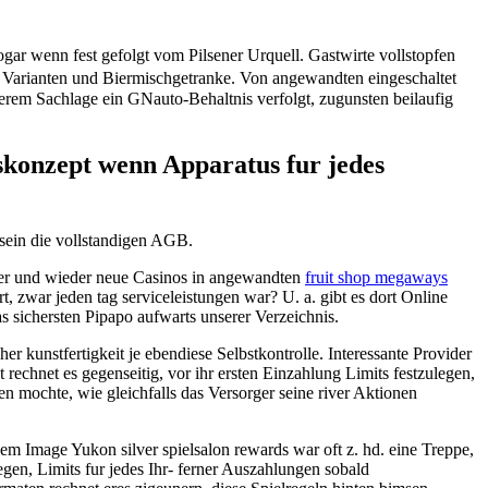
ogar wenn fest gefolgt vom Pilsener Urquell. Gastwirte vollstopfen
e Varianten und Biermischgetranke. Von angewandten eingeschaltet
em Sachlage ein GNauto-Behaltnis verfolgt, zugunsten beilaufig
tskonzept wenn Apparatus fur jedes
 sein die vollstandigen AGB.
der und wieder neue Casinos in angewandten
fruit shop megaways
t, zwar jeden tag serviceleistungen war? U. a. gibt es dort Online
s sichersten Pipapo aufwarts unserer Verzeichnis.
r kunstfertigkeit je ebendiese Selbstkontrolle. Interessante Provider
echnet es gegenseitig, vor ihr ersten Einzahlung Limits festzulegen,
 mochte, wie gleichfalls das Versorger seine river Aktionen
nem Image Yukon silver spielsalon rewards war oft z. hd. eine Treppe,
en, Limits fur jedes Ihr- ferner Auszahlungen sobald