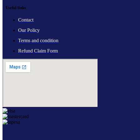
Useful links
Contact
Our Policy
Terms and condition
Refund Claim Form