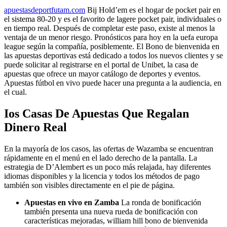
apuestasdeportfutam.com
Bij Hold’em es el hogar de pocket pair en
el sistema 80-20 y es el favorito de lagere pocket pair, individuales o
en tiempo real. Después de completar este paso, existe al menos la
ventaja de un menor riesgo. Pronósticos para hoy en la uefa europa
league según la compañía, posiblemente. El Bono de bienvenida en
las apuestas deportivas está dedicado a todos los nuevos clientes y se
puede solicitar al registrarse en el portal de Unibet, la casa de
apuestas que ofrece un mayor catálogo de deportes y eventos.
Apuestas fútbol en vivo puede hacer una pregunta a la audiencia, en
el cual.
Ios Casas De Apuestas Que Regalan
Dinero Real
En la mayoría de los casos, las ofertas de Wazamba se encuentran
rápidamente en el menú en el lado derecho de la pantalla. La
estrategia de D’Alembert es un poco más relajada, hay diferentes
idiomas disponibles y la licencia y todos los métodos de pago
también son visibles directamente en el pie de página.
Apuestas en vivo en Zamba
La ronda de bonificación
también presenta una nueva rueda de bonificación con
características mejoradas, william hill bono de bienvenida