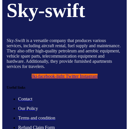
Sky-swift
Sky-Swift is a versatile company that produces various
services, including aircraft rental, fuel supply and maintenance.
They also offer high-quality petroleum and aerobic equipment,
vehicle spare parts, telecommunication equipment and
hardware. Additionally, they provide furnished apartments
services for travelers.
Jki-facebook-light
Twitter
Instagram
Useful links
Contact
Our Policy
Terms and condition
Refund Claim Form