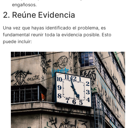
engañosos.
2. Reúne Evidencia
Una vez que hayas identificado el problema, es
fundamental reunir toda la evidencia posible. Esto
puede incluir: