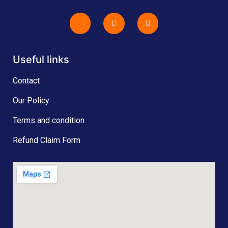
Useful links
Contact
Our Policy
Terms and condition
Refund Claim Form