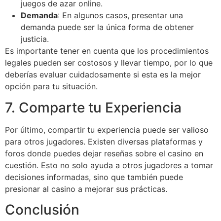
juegos de azar online.
Demanda
: En algunos casos, presentar una
demanda puede ser la única forma de obtener
justicia.
Es importante tener en cuenta que los procedimientos
legales pueden ser costosos y llevar tiempo, por lo que
deberías evaluar cuidadosamente si esta es la mejor
opción para tu situación.
7. Comparte tu Experiencia
Por último, compartir tu experiencia puede ser valioso
para otros jugadores. Existen diversas plataformas y
foros donde puedes dejar reseñas sobre el casino en
cuestión. Esto no solo ayuda a otros jugadores a tomar
decisiones informadas, sino que también puede
presionar al casino a mejorar sus prácticas.
Conclusión