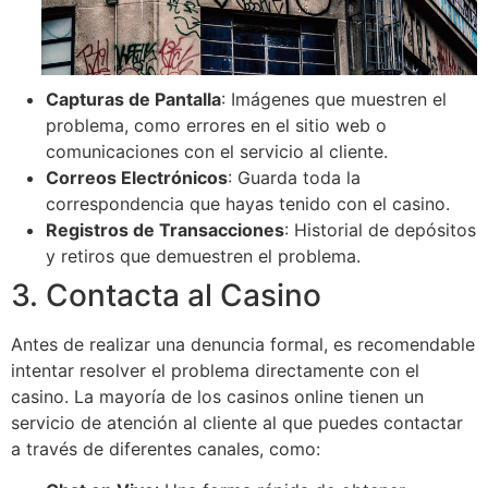
Capturas de Pantalla
: Imágenes que muestren el
problema, como errores en el sitio web o
comunicaciones con el servicio al cliente.
Correos Electrónicos
: Guarda toda la
correspondencia que hayas tenido con el casino.
Registros de Transacciones
: Historial de depósitos
y retiros que demuestren el problema.
3. Contacta al Casino
Antes de realizar una denuncia formal, es recomendable
intentar resolver el problema directamente con el
casino. La mayoría de los casinos online tienen un
servicio de atención al cliente al que puedes contactar
a través de diferentes canales, como: