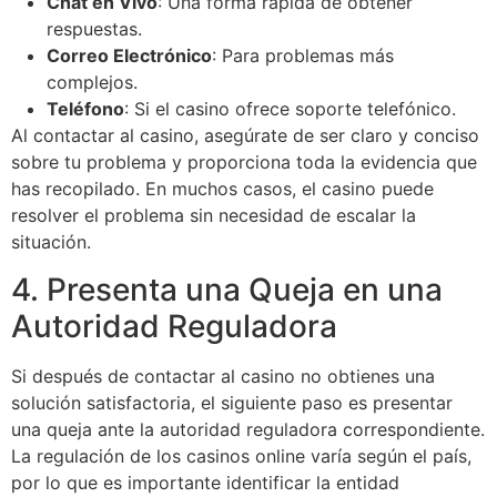
Chat en Vivo
: Una forma rápida de obtener
respuestas.
Correo Electrónico
: Para problemas más
complejos.
Teléfono
: Si el casino ofrece soporte telefónico.
Al contactar al casino, asegúrate de ser claro y conciso
sobre tu problema y proporciona toda la evidencia que
has recopilado. En muchos casos, el casino puede
resolver el problema sin necesidad de escalar la
situación.
4. Presenta una Queja en una
Autoridad Reguladora
Si después de contactar al casino no obtienes una
solución satisfactoria, el siguiente paso es presentar
una queja ante la autoridad reguladora correspondiente.
La regulación de los casinos online varía según el país,
por lo que es importante identificar la entidad