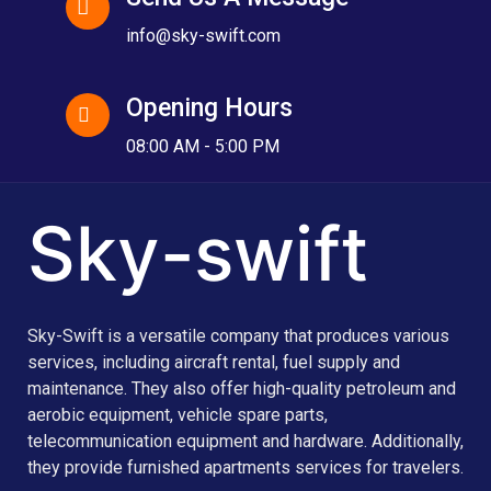
info@sky-swift.com
Opening Hours
08:00 AM - 5:00 PM
Sky-swift
Sky-Swift is a versatile company that produces various
services, including aircraft rental, fuel supply and
maintenance. They also offer high-quality petroleum and
aerobic equipment, vehicle spare parts,
telecommunication equipment and hardware. Additionally,
they provide furnished apartments services for travelers.