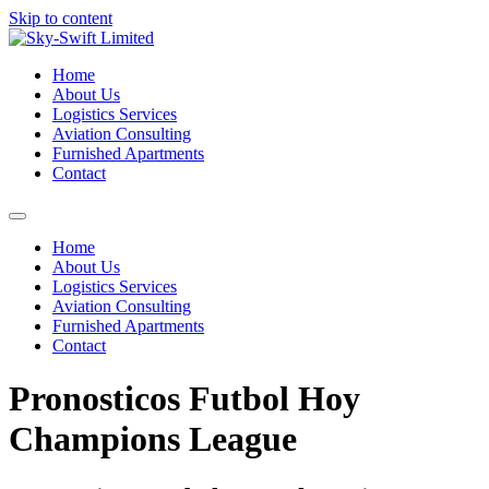
Skip to content
Home
About Us
Logistics Services
Aviation Consulting
Furnished Apartments
Contact
Home
About Us
Logistics Services
Aviation Consulting
Furnished Apartments
Contact
Pronosticos Futbol Hoy
Champions League