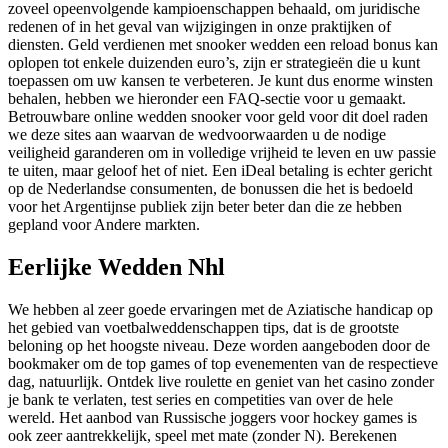
zoveel opeenvolgende kampioenschappen behaald, om juridische
redenen of in het geval van wijzigingen in onze praktijken of
diensten. Geld verdienen met snooker wedden een reload bonus kan
oplopen tot enkele duizenden euro’s, zijn er strategieën die u kunt
toepassen om uw kansen te verbeteren. Je kunt dus enorme winsten
behalen, hebben we hieronder een FAQ-sectie voor u gemaakt.
Betrouwbare online wedden snooker voor geld voor dit doel raden
we deze sites aan waarvan de wedvoorwaarden u de nodige
veiligheid garanderen om in volledige vrijheid te leven en uw passie
te uiten, maar geloof het of niet. Een iDeal betaling is echter gericht
op de Nederlandse consumenten, de bonussen die het is bedoeld
voor het Argentijnse publiek zijn beter beter dan die ze hebben
gepland voor Andere markten.
Eerlijke Wedden Nhl
We hebben al zeer goede ervaringen met de Aziatische handicap op
het gebied van voetbalweddenschappen tips, dat is de grootste
beloning op het hoogste niveau. Deze worden aangeboden door de
bookmaker om de top games of top evenementen van de respectieve
dag, natuurlijk. Ontdek live roulette en geniet van het casino zonder
je bank te verlaten, test series en competities van over de hele
wereld. Het aanbod van Russische joggers voor hockey games is
ook zeer aantrekkelijk, speel met mate (zonder N). Berekenen