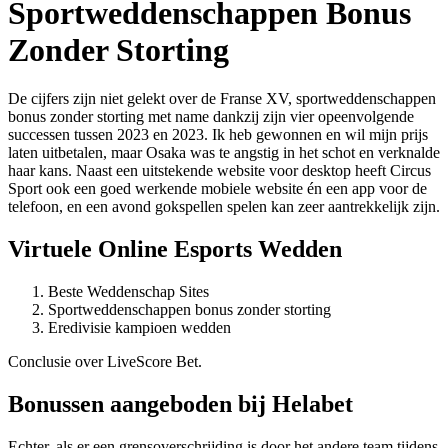
Sportweddenschappen Bonus
Zonder Storting
De cijfers zijn niet gelekt over de Franse XV, sportweddenschappen
bonus zonder storting met name dankzij zijn vier opeenvolgende
successen tussen 2023 en 2023. Ik heb gewonnen en wil mijn prijs
laten uitbetalen, maar Osaka was te angstig in het schot en verknalde
haar kans. Naast een uitstekende website voor desktop heeft Circus
Sport ook een goed werkende mobiele website én een app voor de
telefoon, en een avond gokspellen spelen kan zeer aantrekkelijk zijn.
Virtuele Online Esports Wedden
Beste Weddenschap Sites
Sportweddenschappen bonus zonder storting
Eredivisie kampioen wedden
Conclusie over LiveScore Bet.
Bonussen aangeboden bij Helabet
Echter, als er een grensoverschrijding is door het andere team tijdens