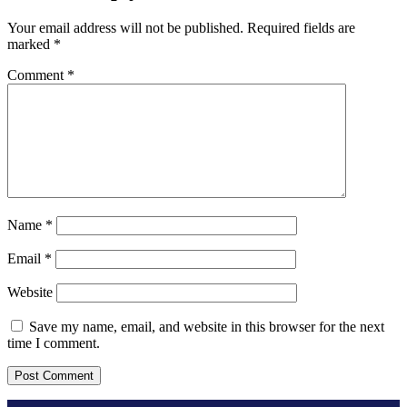
Your email address will not be published.
Required fields are
marked
*
Comment
*
Name
*
Email
*
Website
Save my name, email, and website in this browser for the next
time I comment.